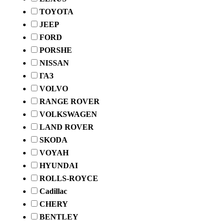
TOYOTA
JEEP
FORD
PORSHE
NISSAN
ГАЗ
VOLVO
RANGE ROVER
VOLKSWAGEN
LAND ROVER
SKODA
VOYAH
HYUNDAI
ROLLS-ROYCE
Cadillac
CHERY
BENTLEY