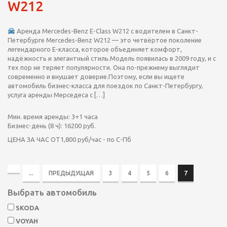
W212
Аренда Mercedes-Benz E-Class W212 с водителем в Санкт-
Петербурге Mercedes-Benz W212 — это четвёртое поколение
легендарного E-класса, которое объединяет комфорт,
надёжность и элегантный стиль.Модель появилась в 2009 году, и с
тех пор не теряет популярности. Она по-прежнему выглядит
современно и внушает доверие.Поэтому, если вы ищете
автомобиль бизнес-класса для поездок по Санкт-Петербургу,
услуга аренды Мерседеса с […]
Мин. время аренды:
3+1 часа
Бизнес-день (8 ч):
16200 руб.
ЦЕНА ЗА ЧАС ОТ
1,800 руб/час - по С-Пб
...
ПРЕДЫДУЩАЯ
3
4
5
6
7
Выбрать автомобиль
SKODA
VOYAH