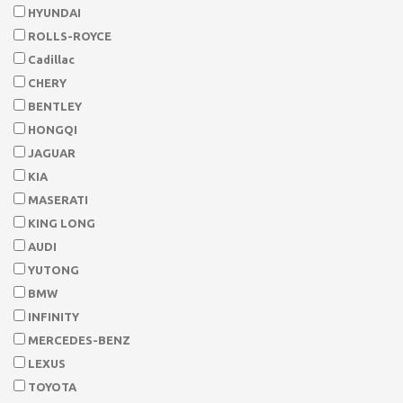
HYUNDAI
ROLLS-ROYCE
Cadillac
CHERY
BENTLEY
HONGQI
JAGUAR
KIA
MASERATI
KING LONG
AUDI
YUTONG
BMW
INFINITY
MERCEDES-BENZ
LEXUS
TOYOTA