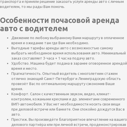
транспорта и приняли решение заказать услуги аренды авто с личным
водителем, то мы рады Вам помочь.
Особенности почасовой аренда
авто с водителем
Движение по любому выбранному Вами маршруту в оплаченное
время и ожидание там где Вам необходимо.
Выгодные тарифы аренды авто с возможностью самому
выбрать необходимое время использования авто. Минимальный
заказ составляет 3-часа + 1 час на подачу авто.
Удобство. Машина будет подана в заранее оговоренное арендой
время и место.
Прагматичность. Опытный водитель с многолетним стажем
отлично знающий Санкт-Петербург и Ленинградскую область
провезёт Вас по оптимальному маршруту сэкономив Ваше
время.
Комфорт. Салон с качественным звуком, видео, климат-
контролем, кожаными креслами и др. элементами современного
ВИП-автомобиля. У Вас нет необходимости носить свои вещи
при деловой встрече или банкете. Они спокойно дождутся Вас в
авто.
Престиж. Вы произведёте благоприятное впечатление на вашего
делового партнёра или при личной встречи, продемонстрировав