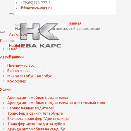
+7(965)778-777-5
info@neva-cars.ru
Главная
Начните вводить ваш поисковый запрос выше
Автопарк
Главная
Наши услуги
О нас
Правила
Автопарк
Премиум класс
Бизнес класс
Микроавтобус | Автобус
Кроссовер
Услуги
Аренда автомобиля с водителем
Аренда автомобиля с водителем на длительный срок
Сервис личных водителей
Трансфер в Санкт-Петербурге
Экспресс трансфер “Две столицы”
Трансфер межгород и за рубеж
Аренда автомобиля на свадьбу